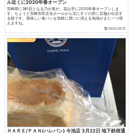
ル近くに2020年春オープン
宮崎県に3軒目となる乃が美が、花山手に2020年春オープンしま
す。ちょうど宮崎市民文化ホールから北にすぐの所に店舗が出店す
る様です。美味しい食パンを気軽に買いに消える地域がまた一つ増
えますね。
2020.05.12
高級生食パン専門店
ＨＡＲＥ/ＰＡＮ(ハレパン) 今池店 3月22日 地下鉄桜通