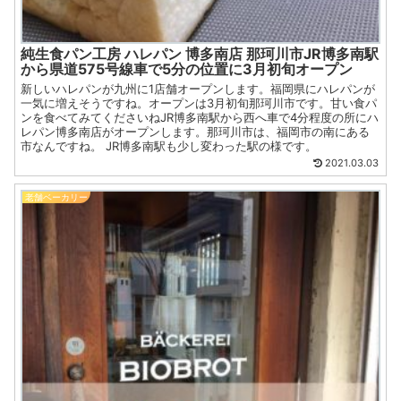
純生食パン工房 ハレパン 博多南店 那珂川市JR博多南駅
から県道575号線車で5分の位置に3月初旬オープン
新しいハレパンが九州に1店舗オープンします。福岡県にハレパンが
一気に増えそうですね。オープンは3月初旬那珂川市です。甘い食パ
ンを食べてみてくださいねJR博多南駅から西へ車で4分程度の所にハ
レパン博多南店がオープンします。那珂川市は、福岡市の南にある
市なんですね。 JR博多南駅も少し変わった駅の様です。
2021.03.03
老舗ベーカリー