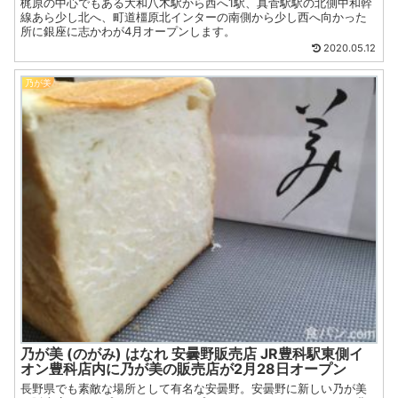
梶原の中心でもある大和八木駅から西へ1駅、真菅駅駅の北側中和幹
線あら少し北へ、町道橿原北インターの南側から少し西へ向かった
所に銀座に志かわが4月オープンします。
2020.05.12
乃が美
乃が美 (のがみ) はなれ 安曇野販売店 JR豊科駅東側イ
オン豊科店内に乃が美の販売店が2月28日オープン
長野県でも素敵な場所として有名な安曇野。安曇野に新しい乃が美