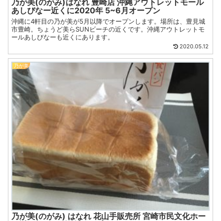
乃が美(のがみ)はなれ 豊崎店 沖縄アウトレットモール
あしびなー近くに2020年 5~6月オープン
沖縄に4軒目の乃が美が5月以降でオープンします。場所は、豊見城
市豊崎。ちょうど美らSUNビーチの近くです。沖縄アウトレットモ
ールあしびなーも近くにあります。
2020.05.12
乃が美
乃が美(のがみ) はなれ 花山手販売所 宮崎市民文化ホー