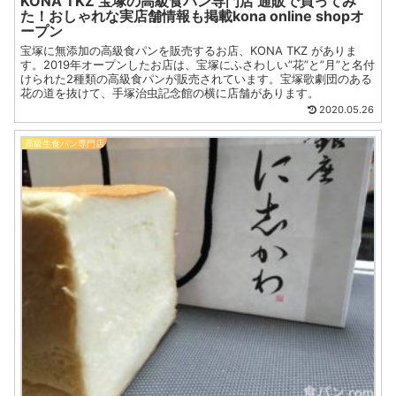
KONA TKZ 宝塚の高級食パン専門店 通販で買ってみ
た！おしゃれな実店舗情報も掲載kona online shopオ
ープン
宝塚に無添加の高級食パンを販売するお店、KONA TKZ がありま
す。2019年オープンしたお店は、宝塚にふさわしい”花”と”月”と名付
けられた2種類の高級食パンが販売されています。宝塚歌劇団のある
花の道を抜けて、手塚治虫記念館の横に店舗があります。
2020.05.26
高級生食パン専門店