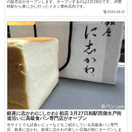
の販売店がオープンします。オープンするのは2月28日です。JR豊
科駅から東に少し行ったイオン豊科店内です。
2020.05.12
高級生食パン専門店
銀座に志かわ(にしかわ) 柏店 3月27日柏駅西側水戸街
道沿いに高級食パン専門店がオープン
当サイトでも試食レビューなどをご紹介している高級食パン専門
店、銀座に志かわ。銀座に志かわの新しい店舗が柏にオープンしま