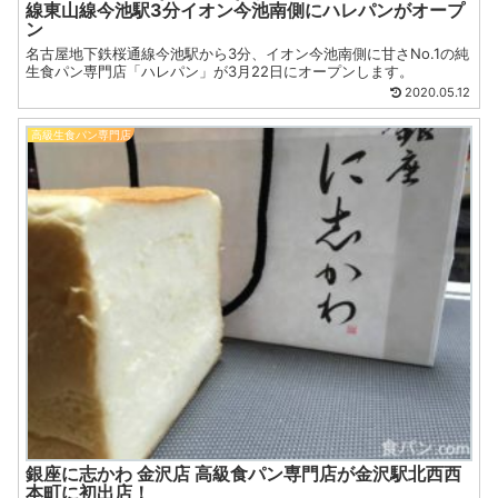
線東山線今池駅3分イオン今池南側にハレパンがオープ
ン
名古屋地下鉄桜通線今池駅から3分、イオン今池南側に甘さNo.1の純
生食パン専門店「ハレパン」が3月22日にオープンします。
2020.05.12
高級生食パン専門店
銀座に志かわ 金沢店 高級食パン専門店が金沢駅北西西
本町に初出店！