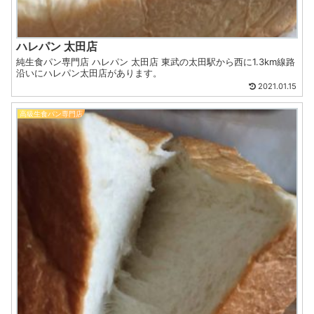
ハレパン 太田店
純生食パン専門店 ハレパン 太田店 東武の太田駅から西に1.3km線路
沿いにハレパン太田店があります。
2021.01.15
高級生食パン専門店