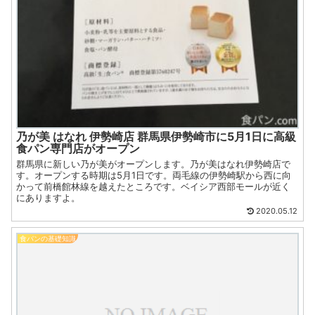
乃が美 はなれ 伊勢崎店 群馬県伊勢崎市に5月1日に高級
食パン専門店がオープン
群馬県に新しい乃が美がオープンします。乃が美はなれ伊勢崎店で
す。オープンする時期は5月1日です。両毛線の伊勢崎駅から西に向
かって前橋館林線を越えたところです。ベイシア西部モールが近く
にありますよ。
2020.05.12
食パンの基礎知識