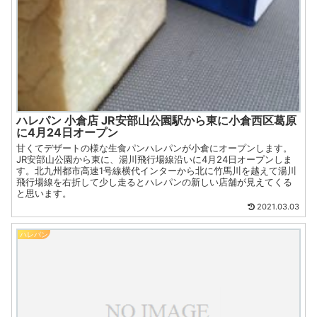
ハレパン 小倉店 JR安部山公園駅から東に小倉西区葛原
に4月24日オープン
甘くてデザートの様な生食パンハレパンが小倉にオープンします。
JR安部山公園から東に、湯川飛行場線沿いに4月24日オープンしま
す。北九州都市高速1号線横代インターから北に竹馬川を越えて湯川
飛行場線を右折して少し走るとハレパンの新しい店舗が見えてくる
と思います。
2021.03.03
ハレパン