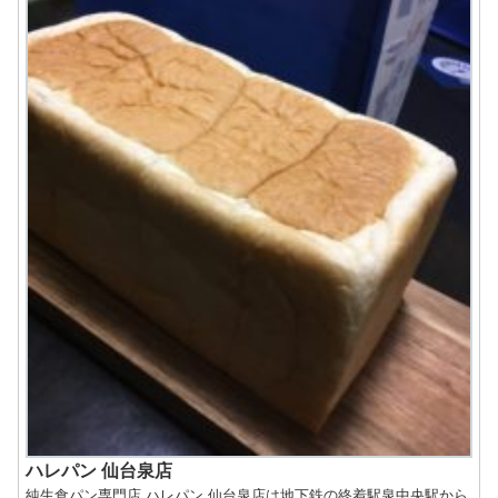
ハレパン 仙台泉店
純生食パン専門店 ハレパン 仙台泉店は地下鉄の終着駅泉中央駅から