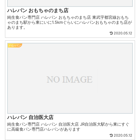
ハレパン おもちゃのまち店
純生食パン専門店 ハレパン おもちゃのまち店 東武宇都宮線おもち
ゃのまち駅から東にいに1.5kmぐらいにハレパンおもちゃのまち店が
あります。
2020.05.12
ハレパン
ハレパン 自治医大店
純生食パン専門店 ハレパン 自治医大店 JR自治医大駅から東にすぐ
に高級食パン専門店ハレパンがあります
2020.05.12