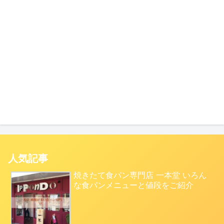
人気記事
焼きたて食パン専門店 一本堂 いろん
な食パンメニューと値段をご紹介