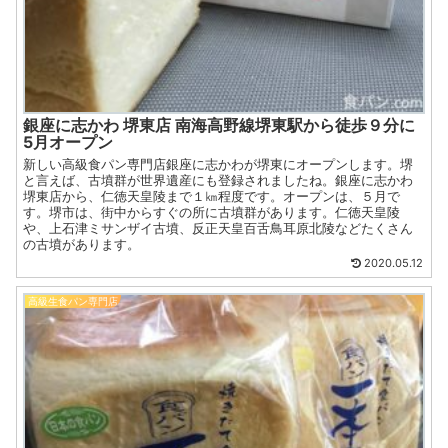
銀座に志かわ 堺東店 南海高野線堺東駅から徒歩９分に
5月オープン
新しい高級食パン専門店銀座に志かわが堺東にオープンします。堺
と言えば、古墳群が世界遺産にも登録されましたね。銀座に志かわ
堺東店から、仁徳天皇陵まで１㎞程度です。オープンは、５月で
す。堺市は、街中からすぐの所に古墳群があります。仁徳天皇陵
や、上石津ミサンザイ古墳、反正天皇百舌鳥耳原北陵などたくさん
の古墳があります。
2020.05.12
高級生食パン専門店