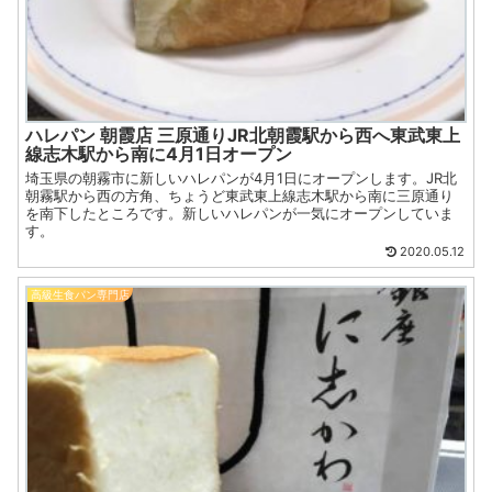
ハレパン 朝霞店 三原通りJR北朝霞駅から西へ東武東上
線志木駅から南に4月1日オープン
埼玉県の朝霧市に新しいハレパンが4月1日にオープンします。JR北
朝霧駅から西の方角、ちょうど東武東上線志木駅から南に三原通り
を南下したところです。新しいハレパンが一気にオープンしていま
す。
2020.05.12
高級生食パン専門店