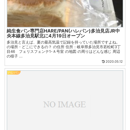
純生食パン専門店HARE/PAN(ハレパン)多治見店JR中
央本線多治見駅北に4月19日オープン
多治見と言えば、夏の最高気温で記録を持っていた場所ですよね。
の場所・どこにできるの？ の住所 住所：岐阜県多治見市若松町3丁
目46 フェリスフェンテ1-Ａ号室 の地図 の周りはどんな感じ 周辺
の様子 ...
2020.05.12
ハレパン