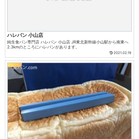
ハレパン 小山店
純生食パン専門店 ハレパン 小山店 JR東北新幹線小山駅から南東へ
2.3kmのところにハレパンがあります。
2021.02.19
ハレパン