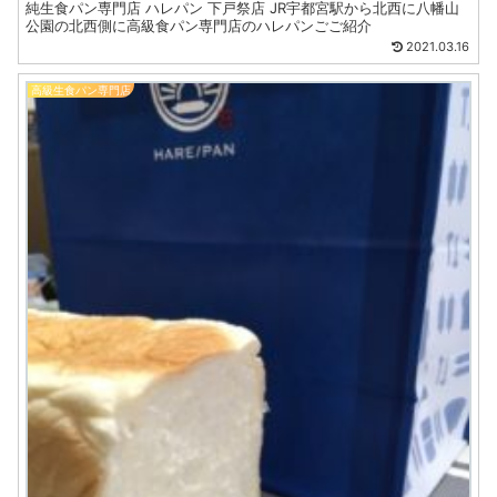
純生食パン専門店 ハレパン 下戸祭店 JR宇都宮駅から北西に八幡山
公園の北西側に高級食パン専門店のハレパンごご紹介
2021.03.16
高級生食パン専門店