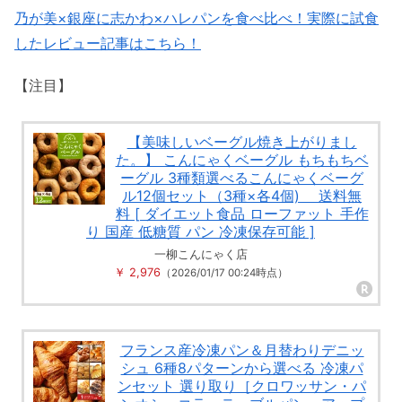
乃が美×銀座に志かわ×ハレパンを食べ比べ！実際に試食
したレビュー記事はこちら！
【注目】
【美味しいベーグル焼き上がりまし
た。】 こんにゃくベーグル もちもちベ
ーグル 3種類選べるこんにゃくベーグ
ル12個セット（3種×各4個) 送料無
料 [ ダイエット食品 ローファット 手作
り 国産 低糖質 パン 冷凍保存可能 ]
一柳こんにゃく店
￥ 2,976
（2026/01/17 00:24時点）
フランス産冷凍パン＆月替わりデニッ
シュ 6種8パターンから選べる 冷凍パ
ンセット 選り取り［クロワッサン・パ