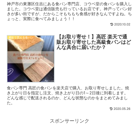
神戸市の東灘区住吉にある食パン専門店、コウベ堂の食パンを購入し
ました。コウベ堂は通信販売も行っているお店です。神戸ってパン好
きが多い街ですが、だからこそもちもち食感が好きなんですよね。ち
ょっと、実際に食べてみましょう！！
2020.10.02
【お取り寄せ！】高匠 楽天で通
通販で買える食パン
販お取り寄せした高級食パンはど
んな具合に届いたか？
食パン専門 高匠の食パンを楽天店で購入、お取り寄せしました。焼
き上がり日を指定し注文、焼き上がり日の1～2日後に到着します。
どんな感じで配送されるのか、どんな状態なのかをまとめてみまし
た。
2020.05.26
スポンサーリンク