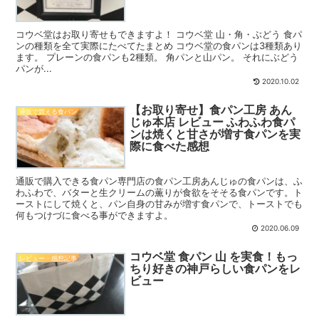
コウベ堂はお取り寄せもできますよ！ コウベ堂 山・角・ぶどう 食パ
ンの種類を全て実際にたべてたまとめ コウベ堂の食パンは3種類あり
ます。 プレーンの食パンも2種類。 角パンと山パン。 それにぶどう
パンが...
2020.10.02
【お取り寄せ】食パン工房 あん
通販で買える食パン
じゅ本店 レビュー ふわふわ食パ
ンは焼くと甘さが増す食パンを実
際に食べた感想
通販で購入できる食パン専門店の食パン工房あんじゅの食パンは、ふ
わふわで、バターと生クリームの薫りが食欲をそそる食パンです。ト
ーストにして焼くと、パン自身の甘みが増す食パンで、トーストでも
何もつけづに食べる事ができますよ。
2020.06.09
コウベ堂 食パン 山 を実食！もっ
レビュー・感想記事
ちり好きの神戸らしい食パンをレ
ビュー