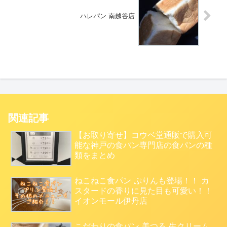
ハレパン 南越谷店
関連記事
【お取り寄せ】コウベ堂通販で購入可
能な神戸の食パン専門店の食パンの種
類をまとめ
ねこねこ食パン ぷりんも登場！！ カ
スタードの香りに見た目も可愛い！！
イオンモール伊丹店
こだわりの食パン 美つる 生クリーム