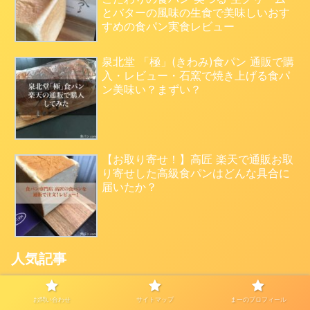
とバターの風味の生食で美味しいおす
すめの食パン実食レビュー
泉北堂 「極」(きわみ)食パン 通販で購
入・レビュー・石窯で焼き上げる食パ
ン美味い？まずい？
【お取り寄せ！】高匠 楽天で通販お取
り寄せした高級食パンはどんな具合に
届いたか？
人気記事
焼きたて食パン専門店 一本堂 いろん
な食パンメニューと値段をご紹介
お問い合わせ
サイトマップ
まーのプロフィール