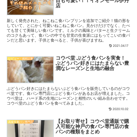
目も可愛い！！イオンモール伊丹
店
新しく発売された、ねこねこ食パンプリンを追加でご紹介！猫の形を
していて、とにかく可愛いねこねこ食パン。見かけだけでなく、たべ
ても甘くて美味しい食パンです。ミルクの風味とバターと生クリーム
のコクもあって、食パンの中でも甘党の生食派にはもってこいの食パ
ンだと思います。子供と食べると、子供が喜びますね。
2021.04.17
コウベ堂 ぶどう食パンを実食！
レビュー・感想記事
ぶどうパン好きにはたまらない豊
潤なレーズンと生地の融合
ぶどうパン好きにはたまらないぶどう食パンを販売しているのがコウ
ベ堂です。食パン専門店にぶどう食パンがあるお店が増えました。コ
ウベ堂は、ハード系の生地にレーズンと相性のいい組み合わせです。
コウベ堂のぶどう食パンを食べてみました。
2020.10.02
【お取り寄せ】コウベ堂通販で購
高級生食パン専門店
入可能な神戸の食パン専門店の食
パンの種類をまとめ