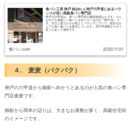
食パン工房 神戸 結(ゆい) 神戸六甲道にあるバラ
ンスが良い高級食パン専門店
神戸の六甲道は、食パン専門店の激戦地域なんです。そん
な中でも美味しい食パンを作っているのが「神戸 結」で
す。甘さと柔らかさが程よくバランスしていて、総合力が
とても高い食パンを販売しています。JR六甲道駅からすぐ
近くにあって便利です。
食パン.com
2020.11.01
４. 麦麦（バクバク）
神戸の六甲道から御影へ向かうとあるのが人気の食パン専
門店麦麦です。
御影から岡本の辺りは、大きなお屋敷が多く、高級住宅街
のイメージです。