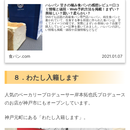
ハレパン 甘さの極み食パンの感想レビュー口コ
ミ情報と値段・Web予約方法を掲載！まずい？
美味しい？固い？柔らかい？
SNSでも話題の高級食パン専門店ハレパン。純生食パンと
書かれていて、生食する事を前提に作られた食パンは、甘
くてスイーツの様です。実際にまずいか美味いか？自腹で
購入してレビュー記事を書いてみました。ハレパンの詳し
い情報も掲載・値段や店舗情報などなど
食パン.com
2021.01.07
８．わたし入籍します
人気のベーカリープロデューサー岸本拓也氏プロデュース
のお店が神戸市にもオープンしています。
神戸元町にある「わたし入籍します」。