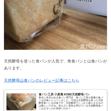
天然酵母を使った食パンが人気で、角食パンと山食パンが
あります。
天然酵母山食パンのレビュー記事はこちら
食パン工房 小麦庵 KOBE天然酵母パン
垂水に本店がある食パン専門店 食パン工房小麦庵の食パ
ンを試食レビューしました。今回は天然酵母を使った天然
酵母食パンを試食です。天然酵母でしっかり膨らませるの
は難しいですね。色も少し茶色を帯びている天然酵母食パ
ンはまずいのか美味いのか？