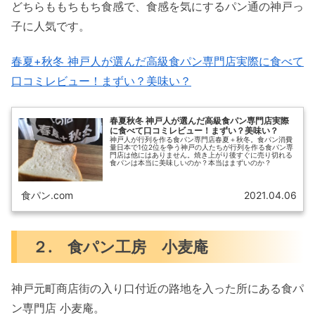
どちらももちもち食感で、食感を気にするパン通の神戸っ
子に人気です。
春夏+秋冬 神戸人が選んだ高級食パン専門店実際に食べて
口コミレビュー！まずい？美味い？
春夏秋冬 神戸人が選んだ高級食パン専門店実際
に食べて口コミレビュー！まずい？美味い？
神戸人が行列を作る食パン専門店春夏＋秋冬。食パン消費
量日本で1位2位を争う神戸の人たちが行列を作る食パン専
門店は他にはありません。焼き上がり後すぐに売り切れる
食パンは本当に美味しいのか？本当はまずいのか？
食パン.com
2021.04.06
２. 食パン工房 小麦庵
神戸元町商店街の入り口付近の路地を入った所にある食パ
ン専門店 小麦庵。