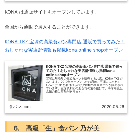
KONA は通販サイトもオープンしています。
全国から通販で購入することができます。
KONA TKZ 宝塚の高級食パン専門店 通販で買ってみた！
おしゃれな実店舗情報も掲載kona online shopオープン
KONA TKZ 宝塚の高級食パン専門店 通販で買っ
てみた！おしゃれな実店舗情報も掲載kona
online shopオープン
宝塚に無添加の高級食パンを販売するお店、KONA TKZ が
あります。2019年オープンしたお店は、宝塚にふさわし
い”花”と”月”と名付けられた2種類の高級食パンが販売され
ています。宝塚歌劇団のある花の道を抜けて、手塚治虫記
念館の横に店舗があります。
食パン.com
2020.05.26
6. 高級「生」食パン 乃が美