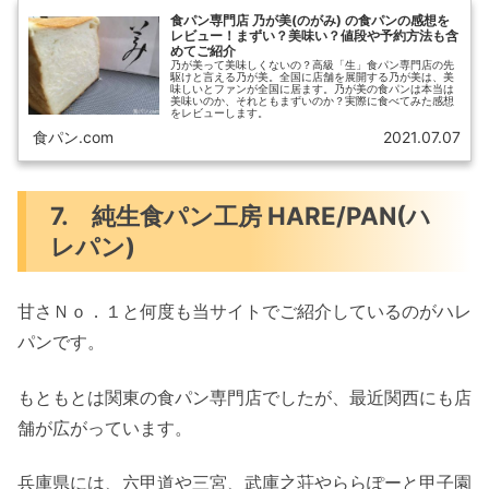
食パン専門店 乃が美(のがみ) の食パンの感想を
レビュー！まずい？美味い？値段や予約方法も含
めてご紹介
乃が美って美味しくないの？高級「生」食パン専門店の先
駆けと言える乃が美。全国に店舗を展開する乃が美は、美
味しいとファンが全国に居ます。乃が美の食パンは本当は
美味いのか、それともまずいのか？実際に食べてみた感想
をレビューします。
食パン.com
2021.07.07
7. 純生食パン工房 HARE/PAN(ハ
レパン)
甘さＮｏ．１と何度も当サイトでご紹介しているのがハレ
パンです。
もともとは関東の食パン専門店でしたが、最近関西にも店
舗が広がっています。
兵庫県には、六甲道や三宮、武庫之荘やららぽーと甲子園