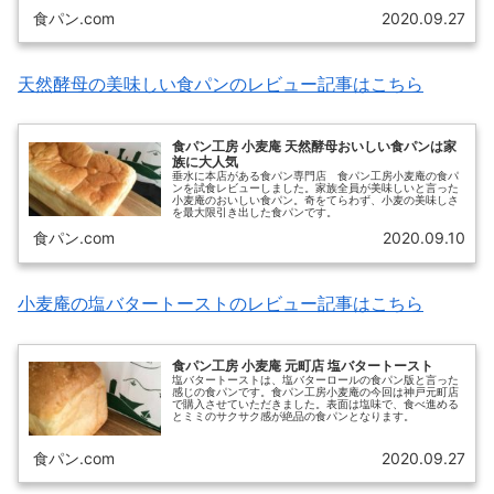
食パン.com
2020.09.27
天然酵母の美味しい食パンのレビュー記事はこちら
食パン工房 小麦庵 天然酵母おいしい食パンは家
族に大人気
垂水に本店がある食パン専門店 食パン工房小麦庵の食パ
ンを試食レビューしました。家族全員が美味しいと言った
小麦庵のおいしい食パン。奇をてらわず、小麦の美味しさ
を最大限引き出した食パンです。
食パン.com
2020.09.10
小麦庵の塩バタートーストのレビュー記事はこちら
食パン工房 小麦庵 元町店 塩バタートースト
塩バタートーストは、塩バターロールの食パン版と言った
感じの食パンです。食パン工房小麦庵の今回は神戸元町店
で購入させていただきました。表面は塩味で、食べ進める
とミミのサクサク感が絶品の食パンとなります。
食パン.com
2020.09.27