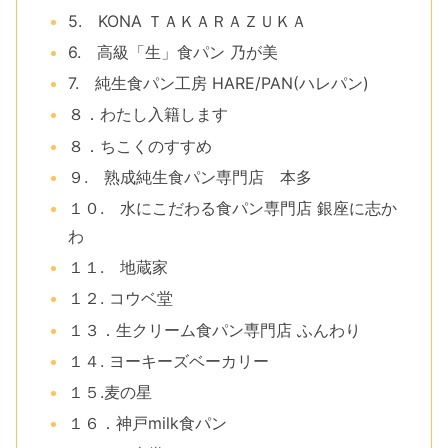
5. KONA ＴＡＫＡＲＡＺＵＫＡ
6. 高級「生」食パン 乃が美
7. 純生食パン工房 HARE/PAN(ハレパン)
８．わたし入籍します
８．ちこくのすすめ
９. 熟成純生食パン専門店 本多
１０. 水にこだわる食パン専門店 銀座に志か
わ
１１. 地蔵家
１２. コウベ堂
１３．生クリーム食パン専門店 ふんわり
１４. ヨーキーズベーカリー
１５.麦の星
１６．神戸milk食パン