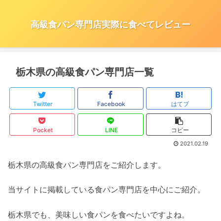
高級食パン専門店実際に食べてレビュー
栃木県の高級食パン専門店一覧
Twitter
Facebook
はてブ
Pocket
LINE
コピー
2021.02.19
栃木県の高級食パン専門店をご紹介します。
当サイトに掲載している食パン専門店を中心にご紹介。
栃木県でも、美味しい食パンを食べたいですよね。