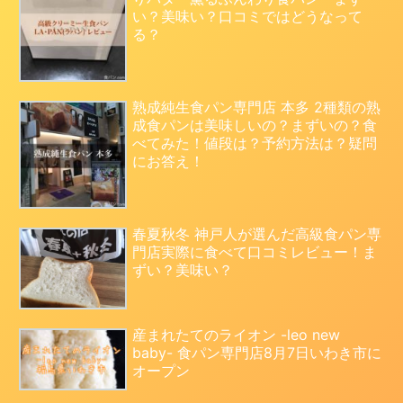
い？美味い？口コミではどうなって
る？
熟成純生食パン専門店 本多 2種類の熟
成食パンは美味しいの？まずいの？食
べてみた！値段は？予約方法は？疑問
にお答え！
春夏秋冬 神戸人が選んだ高級食パン専
門店実際に食べて口コミレビュー！ま
ずい？美味い？
産まれたてのライオン -leo new
baby- 食パン専門店8月7日いわき市に
オープン