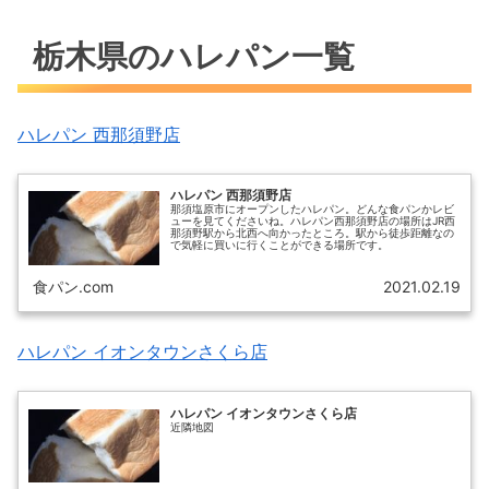
栃木県のハレパン一覧
ハレパン 西那須野店
ハレパン 西那須野店
那須塩原市にオープンしたハレパン。どんな食パンかレビ
ューを見てくださいね。ハレパン西那須野店の場所はJR西
那須野駅から北西へ向かったところ。駅から徒歩距離なの
で気軽に買いに行くことができる場所です。
食パン.com
2021.02.19
ハレパン イオンタウンさくら店
ハレパン イオンタウンさくら店
近隣地図