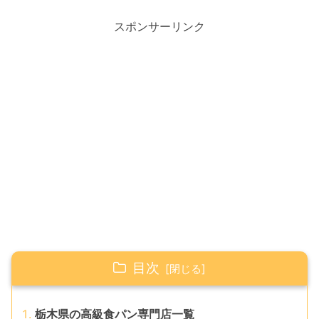
スポンサーリンク
目次
栃木県の高級食パン専門店一覧