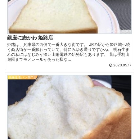
銀座に志かわ 姫路店
姫路は、兵庫県の西側で一番大きな街です。 JRの駅から姫路城へ続
く商店街が一番賑わっていて、特にみゆき通りですかね。 明石生ま
れの私にはなじみが深い山陽電鉄の始発駅もあります。 昔は手柄山
遊園までモノレールがあった様な...
2020.05.17
高級生食パン専門店