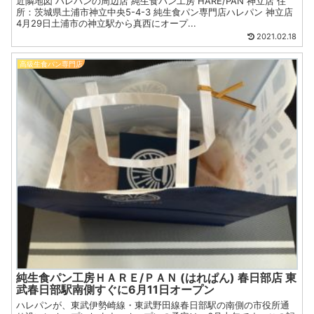
近隣地図 ハレパンの周辺店 純生食パン工房 HARE/PAN 神立店 住
所：茨城県土浦市神立中央5-4-3 純生食パン専門店ハレパン 神立店
4月29日土浦市の神立駅から真西にオープ...
2021.02.18
高級生食パン専門店
純生食パン工房ＨＡＲＥ/ＰＡＮ (はれぱん) 春日部店 東
武春日部駅南側すぐに6月11日オープン
ハレパンが、東武伊勢崎線・東武野田線春日部駅の南側の市役所通