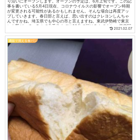
り沿いにオープンします。オープンの予定は、6月上旬です。この記
事を書いている5月4日現在、コロナウイルスの影響でオープン時期
が変更される可能性があるかもしれません。そんな場合は再度アッ
プしていきます。春日部と言えば、思い出すのはクレヨンしんちゃ
んですかね。埼玉県でも中心の市と言えますね。東武伊勢崎で東京
にも繋がっているので北千住までは30分で行けるんですね。 東京駅
2021.02.07
までも59分で着くようですね。
通販で買える食パン