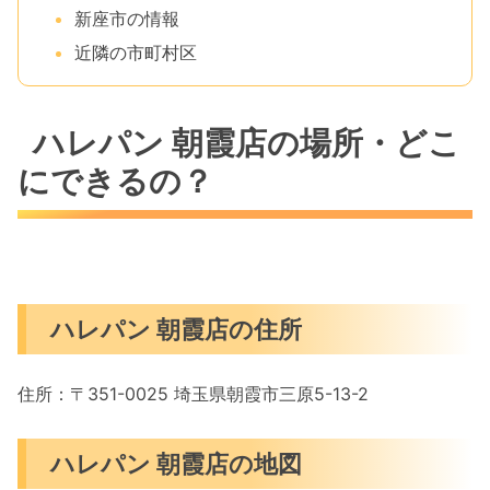
新座市の情報
近隣の市町村区
ハレパン 朝霞店の場所・どこ
にできるの？
ハレパン 朝霞店の住所
住所：〒351-0025 埼玉県朝霞市三原5-13-2
ハレパン 朝霞店の地図