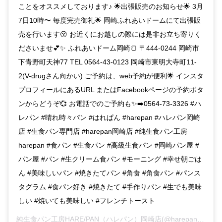
ことをオススメしております♪ 🌟出張販売のお知らせ🌟 3月
7日10時〜 毎度完売御礼🌟 岡崎ふれあいドームにて出張販
売を行います😚 お近くにお越しの際には是非お立ち寄りく
ださいませ💕✨ ふれあいドーム岡崎🍞 〒444-0244 岡崎市
下青野町天神77 TEL 0564-43-0123 岡崎市東明大寺町11-
2(V-drugさん向かい) ご予約は、web予約が便利🌟 インスタ
プロフィールにあるURL またはFacebookページの予約ボタ
ンからどうぞ💞 お電話でのご予約も✨➡️0564-73-3326 #ハ
レパン #晴れ時々パン #はれぱん #harepan #ハレパン岡崎
店 #生食パン専門店 #harepan岡崎店 #純生食パン工房
harepan #食パン #生食パン #高級生食パン #岡崎パン屋 #
パン屋 #パン #生クリーム食パン #モーニング #幸せ朝ごは
ん #美味しいパン #焼きたてパン #角食 #角食パン #パンス
タグラム #食パン好き #焼きたて #手作りパン #生でも美味
しい #焼いても美味しい #フレンチトースト
純生食パン工房HARE/PAN（ハレパン）岡崎店
(@harepanokazaki)がシェアした投稿 –