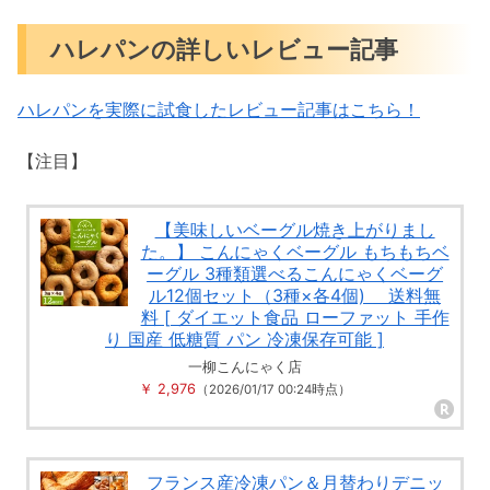
ハレパンの詳しいレビュー記事
ハレパンを実際に試食したレビュー記事はこちら！
【注目】
【美味しいベーグル焼き上がりまし
た。】 こんにゃくベーグル もちもちベ
ーグル 3種類選べるこんにゃくベーグ
ル12個セット（3種×各4個) 送料無
料 [ ダイエット食品 ローファット 手作
り 国産 低糖質 パン 冷凍保存可能 ]
一柳こんにゃく店
￥ 2,976
（2026/01/17 00:24時点）
フランス産冷凍パン＆月替わりデニッ