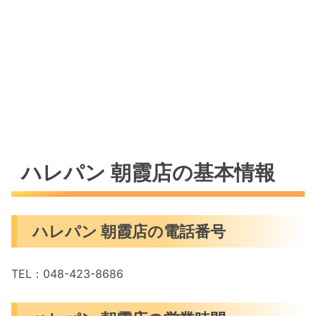
ハレパン 朝霞店の基本情報
ハレパン 朝霞店の電話番号
TEL：048-423-8686