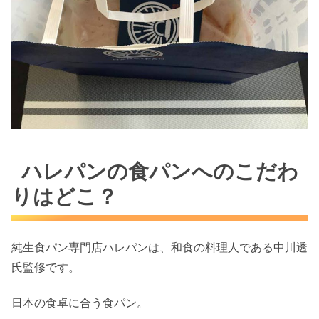
ハレパンの食パンへのこだわ
りはどこ？
純生食パン専門店ハレパンは、和食の料理人である中川透
氏監修です。
日本の食卓に合う食パン。