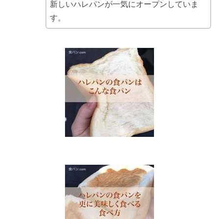
新しいハレパンが一気にオープンしていま
す。