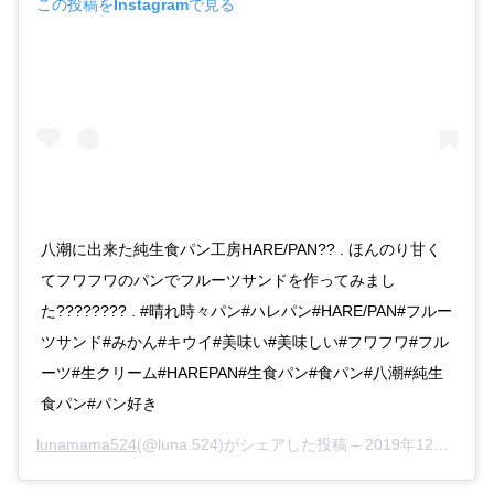
この投稿をInstagramで見る
八潮に出来た純生食パン工房HARE/PAN?? . ほんのり甘く
てフワフワのパンでフルーツサンドを作ってみまし
た???????? . #晴れ時々パン#ハレパン#HARE/PAN#フルー
ツサンド#みかん#キウイ#美味い#美味しい#フワフワ#フル
ーツ#生クリーム#HAREPAN#生食パン#食パン#八潮#純生
食パン#パン好き
lunamama524
(@luna.524)がシェアした投稿 –
2019年12月月7日午後5時23分PST