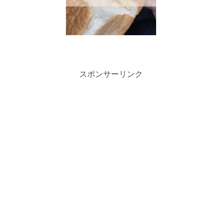
スポンサーリンク