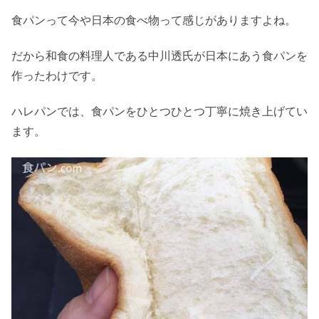
食パンって今や日本の食べ物って感じがありますよね。
だから和食の料理人である中川透氏が日本にあう食パンを
作ったわけです。
ハレパンでは、食パンをひとつひとつ丁寧に焼き上げてい
ます。