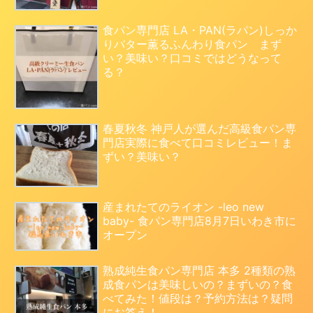
食パン専門店 LA・PAN(ラパン)しっか
りバター薫るふんわり食パン まず
い？美味い？口コミではどうなって
る？
春夏秋冬 神戸人が選んだ高級食パン専
門店実際に食べて口コミレビュー！ま
ずい？美味い？
産まれたてのライオン -leo new
baby- 食パン専門店8月7日いわき市に
オープン
熟成純生食パン専門店 本多 2種類の熟
成食パンは美味しいの？まずいの？食
べてみた！値段は？予約方法は？疑問
にお答え！