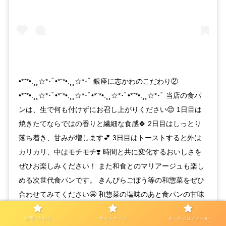
•*¨*•.¸¸☆*･ﾟ•*¨*•.¸¸☆*･ﾟ 銀座に志かわのこだわり②
•*¨*•.¸¸☆*･ﾟ•*¨*•.¸¸☆*･ﾟ•*¨*•.¸¸☆*･ﾟ•*¨*•.¸¸☆*･ﾟ 当店の食パ
ンは、生で何も付けずにお召し上がりください😊 1日目は
焼きたてならではの香りと繊細な食感🍀 2日目はしっとり
落ち着き、甘みが増します💕 3日目はトーストすると外は
カリカリ、中はモチモチ❣️ 時間と共に変化するおいしさを
ぜひお楽しみください！ また和食とのマリアージュも楽し
める次世代食パンです。 きんぴらごぼう等の和惣菜をぜひ
合わせてみてください🤩 和惣菜の塩味のあと食パンの甘味
が口に広がる為 次から次へと手が伸びてしまいます！ 柚子
お問い合わせ
サイトマップ
まーのプロフィール
胡椒もオススメですよ✨ 是非一度お試しください💁‍♀️ #銀座