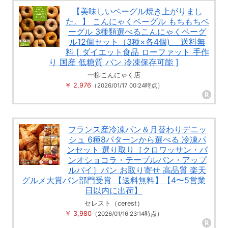
【美味しいベーグル焼き上がりまし
た。】 こんにゃくベーグル もちもちベ
ーグル 3種類選べるこんにゃくベーグ
ル12個セット（3種×各4個) 送料無
料 [ ダイエット食品 ローファット 手作
り 国産 低糖質 パン 冷凍保存可能 ]
一柳こんにゃく店
￥ 2,976
（2026/01/17 00:24時点）
フランス産冷凍パン＆月替わりデニッ
シュ 6種8パターンから選べる 冷凍パ
ンセット 選り取り［クロワッサン・パ
ンオショコラ・テーブルパン・アップ
ルパイ］パン お取り寄せ 高品質 楽天
グルメ大賞パン部門受賞 【送料無料】【4〜5営業
日以内に出荷】
セレスト（cerest）
￥ 3,980
（2026/01/16 23:14時点）