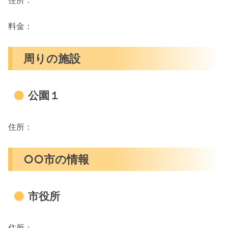
住所：
料金：
周りの施設
公園１
住所：
○○市の情報
市役所
住所：