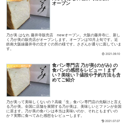
オープン
乃が美 はなれ 藤井寺販売店 newオープン。大阪の藤井寺に、新し
く乃が美の販売店がオープンします。オープンは10月上旬です。近
鉄南大阪線藤井寺の北すぐの所の様です。さざんか通りに面していま
す。
2021.09.10
食パン専門店 乃が美(のがみ) の
レビュー・感想記事
食パンの感想をレビュー！まず
い？美味い？値段や予約方法も含
めてご紹介
乃が美って美味しくないの？高級「生」食パン専門店の先駆けと言え
る乃が美。全国に店舗を展開する乃が美は、美味しいとファンが全国
に居ます。乃が美の食パンは本当は美味いのか、それともまずいの
か？実際に食べてみた感想をレビューします。
2021.07.07