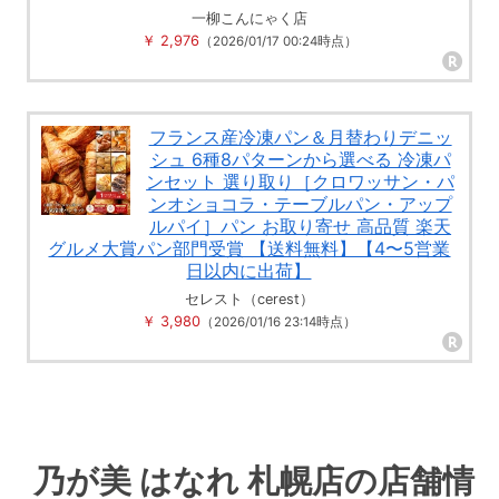
一柳こんにゃく店
￥ 2,976
（2026/01/17 00:24時点）
フランス産冷凍パン＆月替わりデニッ
シュ 6種8パターンから選べる 冷凍パ
ンセット 選り取り［クロワッサン・パ
ンオショコラ・テーブルパン・アップ
ルパイ］パン お取り寄せ 高品質 楽天
グルメ大賞パン部門受賞 【送料無料】【4〜5営業
日以内に出荷】
セレスト（cerest）
￥ 3,980
（2026/01/16 23:14時点）
乃が美 はなれ 札幌店の店舗情