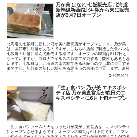
乃が美 はなれ 七飯販売店 北海道
乃が美
新幹線新函館北斗駅から東に販売
店が5月7日オープン
北海道の七飯町に新しい乃が美の販売店がオープンします。乃が美
は、函館市に店舗があるのですが、こちらの店舗で製造した食パンを
七飯町の店舗に運んで販売する様です。オープンの時期は5月7日と
なっていますが、コロナウイルスの影響で変更する可能性もあると思
います。七飯町は、北海道の南の端である函館市の少し北に位置する
町ですね。新幹線の新しい駅がある北斗市の東側に位置します。新幹
線の駅が近いので、今後は開ける可能性がありますね。
2020.05.12
「生」食パン 乃が美 エキスポシ
乃が美
ティ店 乃が美直営店が吹田のエ
キスポシティに6月下旬オープン
「生」食パンブームの火をつけた乃が美が、直営店をエキスポシティ
にオープンさせるようです。オープンの時期は6月下旬です。ニフレ
ルやららぽーとなどがあるエキスポシティで乃が美を買うことができ