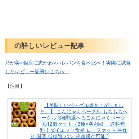
の詳しいレビュー記事
乃が美×銀座に志かわ×ハレパンを食べ比べ！実際に試食
したレビュー記事はこちら！
【注目】
【美味しいベーグル焼き上がりまし
た。】 こんにゃくベーグル もちもちベ
ーグル 3種類選べるこんにゃくベーグ
ル12個セット（3種×各4個) 送料無
料 [ ダイエット食品 ローファット 手作
り 国産 低糖質 パン 冷凍保存可能 ]