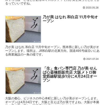
るっていいですね。
2020.05.28
乃が美 はなれ 和白店 11月中旬オ
乃が美
ープン
乃が美 はなれ 和白店 11月中旬オープン。熊本県に新しい乃が美がオ
ープンします。場所は、JR和白駅の北東方向。国道495号線沿いにあ
る商業施設の一角の様です。
2021.07.24
「生」食パン専門店 乃が美 せん
乃が美
ば心斎橋筋販売店 大阪メトロ御
堂筋線駅徒歩1分に4月24日オー
プン
大阪の都心、ビジネスの中心本町に新しい乃が美がオープンします。
オープンは4月24日です。大阪と言えば乃が美ですよね。大阪が本拠