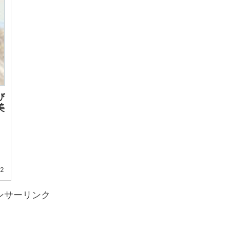
び
美
12
ンサーリンク