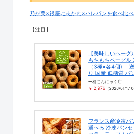
乃が美×銀座に志かわ×ハレパンを食べ比
【注目】
【美味しいベーグ
もちもちベーグル 
（3種×各4個) 
り 国産 低糖質 パ
一柳こんにゃく店
￥ 2,976
（2026/01/17
フランス産冷凍パ
選べる 冷凍パン