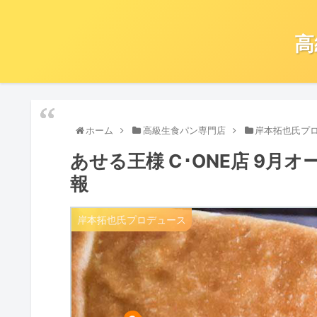
高
ホーム
高級生食パン専門店
岸本拓也氏プ
あせる王様 C･ONE店 9月
報
岸本拓也氏プロデュース