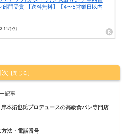
ン・アップルパイ］パン お取り寄せ 高品質
ン部門受賞 【送料無料】【4〜5営業日以内
 23:14時点）
目次
ー記事
プン 岸本拓也氏プロデュースの高級食パン専門店
ス方法・電話番号