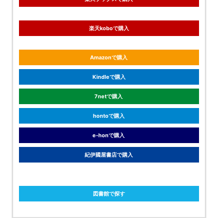
楽天koboで購入
Amazonで購入
Kindleで購入
7netで購入
hontoで購入
e-honで購入
紀伊國屋書店で購入
ebookjapanで購入
図書館で探す