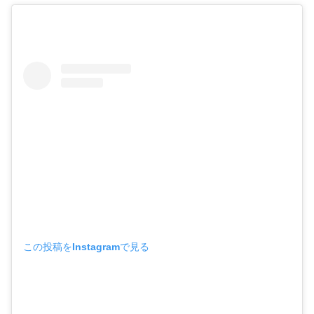
この投稿をInstagramで見る