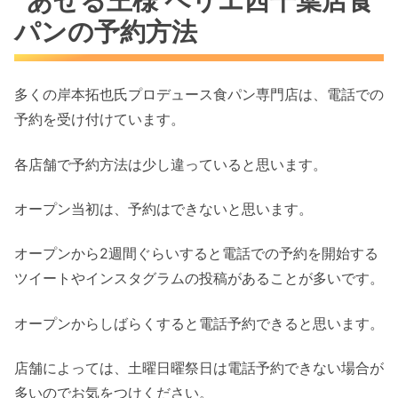
あせる王様 ペリエ西千葉店食
パンの予約方法
多くの岸本拓也氏プロデュース食パン専門店は、電話での
予約を受け付けています。
各店舗で予約方法は少し違っていると思います。
オープン当初は、予約はできないと思います。
オープンから2週間ぐらいすると電話での予約を開始する
ツイートやインスタグラムの投稿があることが多いです。
オープンからしばらくすると電話予約できると思います。
店舗によっては、土曜日曜祭日は電話予約できない場合が
多いのでお気をつけください。