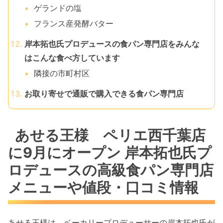
ゲランドの塩
フランス産発酵バター
岸本拓也氏プロデュースの食パン専門店をみんな
はこんな食べ方しています
隣接の市町村区
お取り寄せで通販で購入できる食パン専門店
あせる王様 ペリエ西千葉店
に9月にオープン 岸本拓也氏プ
ロデュースの高級食パン専門店
メニューや値段・口コミ情報
あせる王様は、ベーカリープロデューサーの岸本拓也氏が