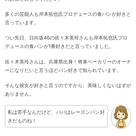
多くの芸能人も岸本拓也氏プロデュースの食パンが好きと
言っています。
つい先日、日向坂46の佐々木美玲さんも岸本拓也氏プロ
デュースの食パンが1番好きだと言っていました。
佐々木美玲さんは、兵庫県出身！将来ベーカリーのオーナ
ーになりたいと言うほどパン好きで知られています。
そんな彼女が好きと言うのですから、美味しくないはずが
ありません。
私は苦手なんだけど、パパはレーズンパン好
きだものね！