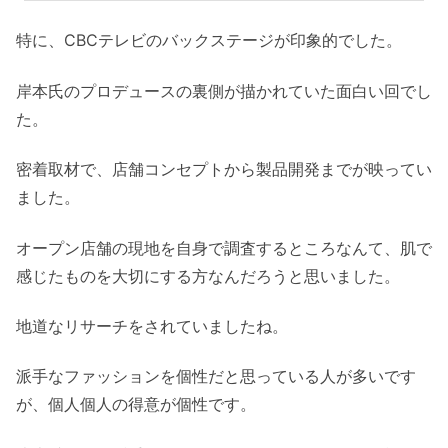
特に、CBCテレビのバックステージが印象的でした。
岸本氏のプロデュースの裏側が描かれていた面白い回でし
た。
密着取材で、店舗コンセプトから製品開発までが映ってい
ました。
オープン店舗の現地を自身で調査するところなんて、肌で
感じたものを大切にする方なんだろうと思いました。
地道なリサーチをされていましたね。
派手なファッションを個性だと思っている人が多いです
が、個人個人の得意が個性です。