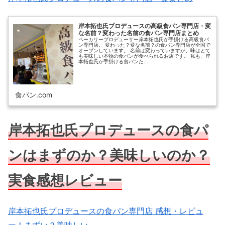
岸本拓也氏プロデュースの高級食パン専門店・変
な名前？変わった名前の食パン専門店まとめ
ベーカリープロデューサー岸本拓也氏が手掛ける高級食パ
ン専門店。 変わった？変な名前？の食パン専門店が全国で
オープンしています。 名前は変わっていますが、味はとて
も美味しい本物の食パンが食べられるお店です。 私も、岸
本拓也氏が手掛ける食パンた...
食パン.com
岸本拓也氏プロデュースの食パ
ンはまずのか？美味しいのか？
実食感想レビュー
岸本拓也氏プロデュースの食パン専門店 感想・レビュ
ー！まずい？美味しい