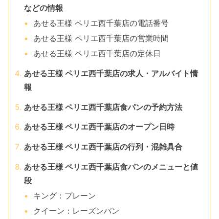
などの情報
あせる王様 ペリエ西千葉店の電話番号
あせる王様 ペリエ西千葉店の営業時間
あせる王様 ペリエ西千葉店の定休日
あせる王様 ペリエ西千葉店の求人・アルバイト情
報
あせる王様 ペリエ西千葉店食パンの予約方法
あせる王様 ペリエ西千葉店のオープン日時
あせる王様 ペリエ西千葉店の行列・混雑具合
あせる王様 ペリエ西千葉店食パンのメニューと値
段
キング：プレーン
クイーン：レーズンパン