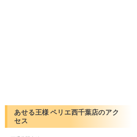
あせる王様 ペリエ西千葉店のアク
セス