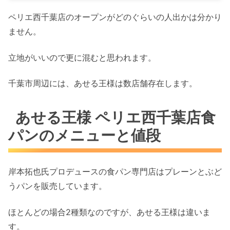
ペリエ西千葉店のオープンがどのぐらいの人出かは分かり
ません。
立地がいいので更に混むと思われます。
千葉市周辺には、あせる王様は数店舗存在します。
あせる王様 ペリエ西千葉店食
パンのメニューと値段
岸本拓也氏プロデュースの食パン専門店はプレーンとぶど
うパンを販売しています。
ほとんどの場合2種類なのですが、あせる王様は違いま
す。