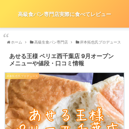
高級食パン専門店実際に食べてレビュー
ホーム
高級生食パン専門店
岸本拓也氏プロデュース
あせる王様 ペリエ西千葉店 9月オープン
メニューや値段・口コミ情報
岸本拓也氏プロデュース