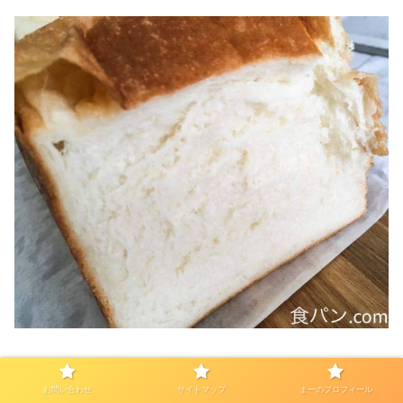
写真は別のお店のものですが、いくつか食べさせていただ
お問い合わせ
サイトマップ
まーのプロフィール
いた岸本拓也氏プロデュースの食あパン専門店のものは同