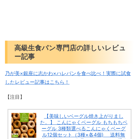
高級生食パン専門店の詳しいレビュ
ー記事
乃が美×銀座に志かわ×ハレパンを食べ比べ！実際に試食
したレビュー記事はこちら！
【注目】
【美味しいベーグル焼き上がりまし
た。】 こんにゃくベーグル もちもちベ
ーグル 3種類選べるこんにゃくベーグ
ル12個セット（3種×各4個) 送料無