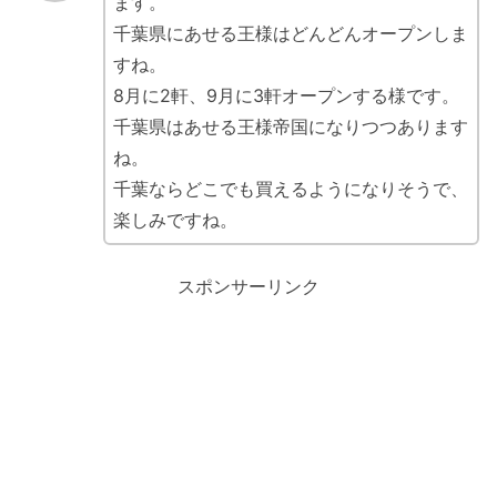
ます。
千葉県にあせる王様はどんどんオープンしま
すね。
8月に2軒、9月に3軒オープンする様です。
千葉県はあせる王様帝国になりつつあります
ね。
千葉ならどこでも買えるようになりそうで、
楽しみですね。
スポンサーリンク