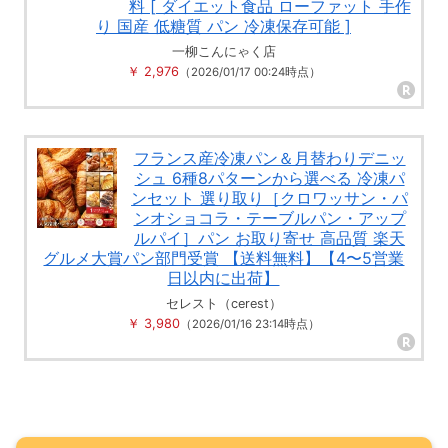
料 [ ダイエット食品 ローファット 手作
り 国産 低糖質 パン 冷凍保存可能 ]
一柳こんにゃく店
￥ 2,976
（2026/01/17 00:24時点）
フランス産冷凍パン＆月替わりデニッ
シュ 6種8パターンから選べる 冷凍パ
ンセット 選り取り［クロワッサン・パ
ンオショコラ・テーブルパン・アップ
ルパイ］パン お取り寄せ 高品質 楽天
グルメ大賞パン部門受賞 【送料無料】【4〜5営業
日以内に出荷】
セレスト（cerest）
￥ 3,980
（2026/01/16 23:14時点）