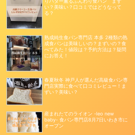
りバター薫るふんわり食パン まず
い？美味い？口コミではどうなって
る？
熟成純生食パン専門店 本多 2種類の熟
成食パンは美味しいの？まずいの？食
べてみた！値段は？予約方法は？疑問
にお答え！
春夏秋冬 神戸人が選んだ高級食パン専
門店実際に食べて口コミレビュー！ま
ずい？美味い？
産まれたてのライオン -leo new
baby- 食パン専門店8月7日いわき市に
オープン