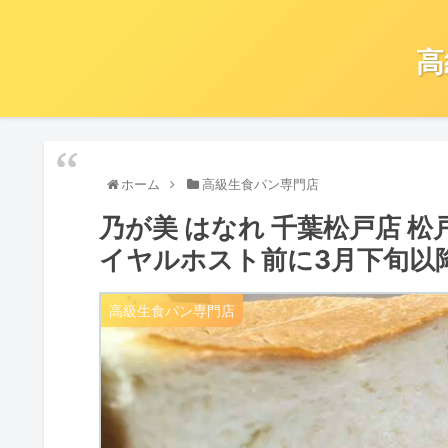
高
ホーム
高級生食パン専門店
乃が美 はなれ 千葉松戸店 
イヤルホスト前に3月下旬以
高級生食パン専門店