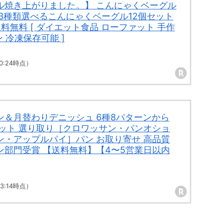
ル焼き上がりました。】 こんにゃくベーグル
3種類選べるこんにゃくベーグル12個セット
送料無料 [ ダイエット食品 ローファット 手作
ン 冷凍保存可能 ]
 00:24時点）
ン＆月替わりデニッシュ 6種8パターンから
セット 選り取り［クロワッサン・パンオショ
ン・アップルパイ］パン お取り寄せ 高品質
ン部門受賞 【送料無料】【4〜5営業日以内
 23:14時点）