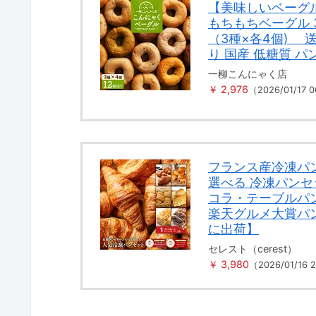
【美味しいベーグ
もちもちベーグル 
（3種×各4個) 
り 国産 低糖質 パ
一柳こんにゃく店
￥ 2,976
（2026/01/17
フランス産冷凍パ
選べる 冷凍パン
コラ・テーブルパ
楽天グルメ大賞パ
に出荷】
セレスト（cerest）
￥ 3,980
（2026/01/16