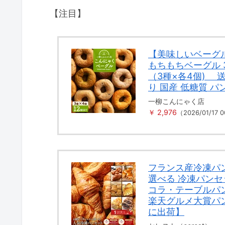
【注目】
【美味しいベーグ
もちもちベーグル 
（3種×各4個) 
り 国産 低糖質 パ
一柳こんにゃく店
￥ 2,976
（2026/01/17
フランス産冷凍パ
選べる 冷凍パン
コラ・テーブルパ
楽天グルメ大賞パ
に出荷】