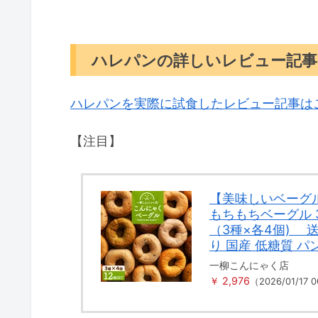
ハレパンの詳しいレビュー記事
ハレパンを実際に試食したレビュー記事は
【注目】
【美味しいベーグ
もちもちベーグル 
（3種×各4個) 
り 国産 低糖質 パ
一柳こんにゃく店
￥ 2,976
（2026/01/17