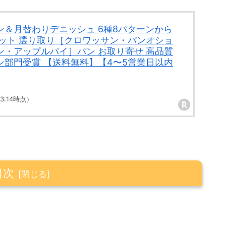
ン＆月替わりデニッシュ 6種8パターンから
セット 選り取り［クロワッサン・パンオショ
ン・アップルパイ］パン お取り寄せ 高品質
ン部門受賞 【送料無料】【4〜5営業日以内
 23:14時点）
目次