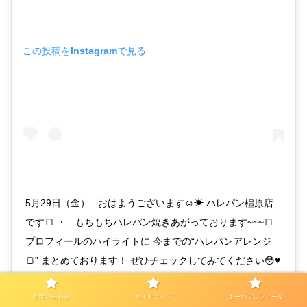
この投稿をInstagramで見る
5月29日（金） . おはようございます☺︎☀ ハレパン橿原店
です🍞 ・ . もちもちハレパン焼きあがっております~~~🍞
プロフィールのハイライトに 今までの“ハレパンアレンジ
🍞” まとめております！ ぜひチェックしてみてください😳♥
. ただ今、本日分もございますので ぜひお店に立ち寄って
お問い合わせ
サイトマップ
まーのプロフィール
みてください♡♡ . . 本日14時以降のご予約📞可能ですので