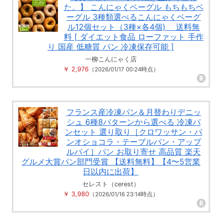
た。】 こんにゃくベーグル もちもちベ
ーグル 3種類選べるこんにゃくベーグ
ル12個セット（3種×各4個) 送料無
料 [ ダイエット食品 ローファット 手作
り 国産 低糖質 パン 冷凍保存可能 ]
一柳こんにゃく店
￥ 2,976
（2026/01/17 00:24時点）
フランス産冷凍パン＆月替わりデニッ
シュ 6種8パターンから選べる 冷凍パ
ンセット 選り取り［クロワッサン・パ
ンオショコラ・テーブルパン・アップ
ルパイ］パン お取り寄せ 高品質 楽天
グルメ大賞パン部門受賞 【送料無料】【4〜5営業
日以内に出荷】
セレスト（cerest）
￥ 3,980
（2026/01/16 23:14時点）