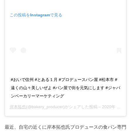
この投稿をInstagramで見る
#おいで信州 #とある１月 #プロデュースパン屋 #松本市 #
遠くの山々美しいぜよ #パン屋で街を元気にします #ジャパ
ンベーカリーマーケティング
岸本拓也
(@bakery_producer)がシェアした投稿 –
2020年 3月月8日午後10時23分PDT
最近、自宅の近くに岸本拓也氏プロデュースの食パン専門