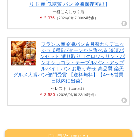
り 国産 低糖質 パン 冷凍保存可能 ]
一柳こんにゃく店
￥ 2,976
（2026/01/17 00:24時点）
フランス産冷凍パン＆月替わりデニッ
シュ 6種8パターンから選べる 冷凍パ
ンセット 選り取り［クロワッサン・パ
ンオショコラ・テーブルパン・アップ
ルパイ］パン お取り寄せ 高品質 楽天
グルメ大賞パン部門受賞 【送料無料】【4〜5営業
日以内に出荷】
セレスト（cerest）
￥ 3,980
（2026/01/16 23:14時点）
目次