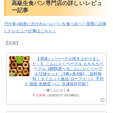
高級生食パン専門店の詳しいレビュ
ー記事
乃が美×銀座に志かわ×ハレパンを食べ比べ！実際に試食
したレビュー記事はこちら！
【注目】
【美味しいベーグル焼き上がりまし
た。】 こんにゃくベーグル もちもちベ
ーグル 3種類選べるこんにゃくベーグ
ル12個セット（3種×各4個) 送料無
料 [ ダイエット食品 ローファット 手作
り 国産 低糖質 パン 冷凍保存可能 ]
一柳こんにゃく店
￥ 2,976
（2026/01/17 00:24時点）