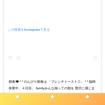
この投稿をInstagramで見る
朝食🍽 * * のんびり朝食は 「フレンチトースト🍞」 * * 臨時
休業中、４日目。 familyみんな揃っての朝を 贅沢に感じま
す✨✨ * * @hanpanaitte_bakery の これ半端ないっての食
パン🍞を 使用してのフレンチトースト。 * * ふわふわで、
お問い合わせ
サイトマップ
まーのプロフィール