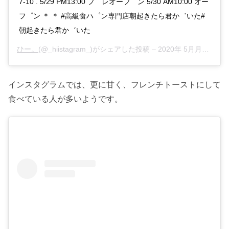
7-10 . 5/29 PM13:00 フ゜レオーフ゜ン 5/30 AM10:00 オー
フ゜ン ＊ ＊ #高級食ハ゜ン専門店朝起きたら君か゛いた#
朝起きたら君か゛いた
ひー。
(@_hiistagram_)がシェアした投稿 –
2020年 5月月28日午後3時22分PDT
インスタグラムでは、更に甘く、フレンチトーストにして
食べている人が多いようです。