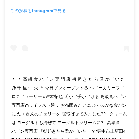
この投稿をInstagramで見る
＊ ＊ 高 級 食 ハ゜ ン 専 門 店 朝 起 き た ら 君 か゛ い た
@ 千 里 中 央 ＊ 今日プレオープンする ヘ゛ーカリーフ゜
ロテ゛ューサー #岸本拓也 氏か゛手か゛ける 高級食ハ゜ン
専門店?? . イラスト通り お布団みたいに ふかふかな食パン
に たくさんのチェリーを 寝転ばせてみました?? . クリーム
は ヨーグルトも混ぜて ヨーグルトクリームに? . 高級食
ハ゜ン専門店 「朝起きたら君か゛いた」 ??豊中市上新田4-