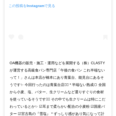
この投稿をInstagramで見る
OA機器の販売・施工・運用などを展開する（株）CLASTY
が運営する高級食パン専門店「午後の食パン これ半端ない
って！」さんは本店が橋本にあり青葉台、能見台にあるそ
うです✨ 今回行ったのは青葉台店💁‍♀️ * 半端ない熟成🍞 全国
から小麦、塩、バター、生クリームなど選りすぐりの食材
を使っているそうです🙆‍♀️ その中でも生クリームは特にこだ
わっているとか✨ ☑︎耳まで柔らかい配合の小麦粉 ☑︎国産バ
ター ☑︎宮古島の『雪塩』 * ずっしり感があり気になって計