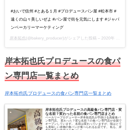
#おいで信州 #とある１月 #プロデュースパン屋 #松本市 #
遠くの山々美しいぜよ #パン屋で街を元気にします #ジャパ
ンベーカリーマーケティング
岸本拓也
(@bakery_producer)がシェアした投稿 –
2020年 3月月8日午後10時23分PDT
岸本拓也氏プロデュースの食パ
ン専門店一覧まとめ
岸本拓也氏プロデュースの食パン専門店一覧まとめ
岸本拓也氏プロデュースの高級食パン専門店・変
な名前？変わった名前の食パン専門店まとめ
ベーカリープロデューサー岸本拓也氏が手掛ける高級食パ
ン専門店。 変わった？変な名前？の食パン専門店が全国で
オープンしています。 名前は変わっていますが、味はとて
も美味しい本物の食パンが食べられるお店です。 私も、岸