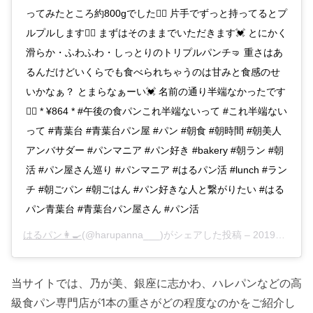
ってみたところ約800gでした🙆‍♀️ 片手でずっと持ってるとプ
ルプルします🙋‍♀️ まずはそのままでいただきます💓 とにかく
滑らか・ふわふわ・しっとりのトリプルパンチ🤜 重さはあ
るんだけどいくらでも食べられちゃうのは甘みと食感のせ
いかなぁ？ とまらなぁーい💓 名前の通り半端なかったです
💁‍♀️ * ¥864 * #午後の食パンこれ半端ないって #これ半端ない
って #青葉台 #青葉台パン屋 #パン #朝食 #朝時間 #朝美人
アンバサダー #パンマニア #パン好き #bakery #朝ラン #朝
活 #パン屋さん巡り #パンマニア #はるパン活 #lunch #ラン
チ #朝ごパン #朝ごはん #パン好きな人と繋がりたい #はる
パン青葉台 #青葉台パン屋さん #パン活
はるパン👩‍🍳
(@harupanna___)がシェアした投稿 –
2019年 7月月4日午後3時32分PDT
当サイトでは、乃が美、銀座に志かわ、ハレパンなどの高
級食パン専門店が1本の重さがどの程度なのかをご紹介し