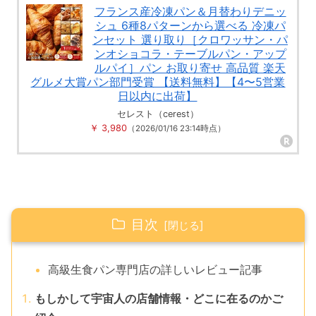
フランス産冷凍パン＆月替わりデニッ
シュ 6種8パターンから選べる 冷凍パ
ンセット 選り取り［クロワッサン・パ
ンオショコラ・テーブルパン・アップ
ルパイ］パン お取り寄せ 高品質 楽天
グルメ大賞パン部門受賞 【送料無料】【4〜5営業
日以内に出荷】
セレスト（cerest）
￥ 3,980
（2026/01/16 23:14時点）
目次
高級生食パン専門店の詳しいレビュー記事
もしかして宇宙人の店舗情報・どこに在るのかご