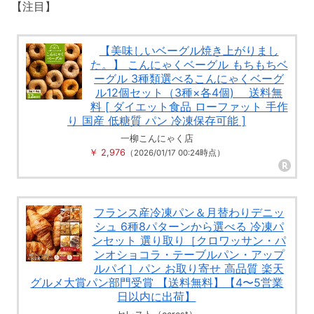
【注目】
【美味しいベーグル焼き上がりまし
た。】 こんにゃくベーグル もちもちベ
ーグル 3種類選べるこんにゃくベーグ
ル12個セット（3種×各4個) 送料無
料 [ ダイエット食品 ローファット 手作
り 国産 低糖質 パン 冷凍保存可能 ]
一柳こんにゃく店
￥ 2,976
（2026/01/17 00:24時点）
フランス産冷凍パン＆月替わりデニッ
シュ 6種8パターンから選べる 冷凍パ
ンセット 選り取り［クロワッサン・パ
ンオショコラ・テーブルパン・アップ
ルパイ］パン お取り寄せ 高品質 楽天
グルメ大賞パン部門受賞 【送料無料】【4〜5営業
日以内に出荷】