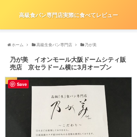
高級食パン専門店実際に食べてレビュー
ホーム
高級生食パン専門店
乃が美
乃が美 イオンモール大阪ドームシティ販
売店 京セラドーム横に3月オープン
乃が美
Save