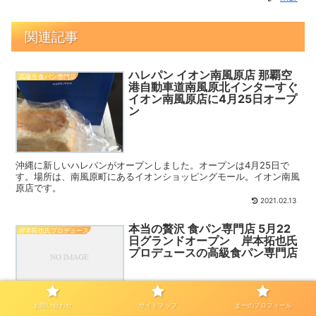
関連記事
ハレパン イオン南風原店 那覇空
高級生食パン専門店
港自動車道南風原北インターすぐ
イオン南風原店に4月25日オープ
ン
沖縄に新しいハレパンがオープンしました。オープンは4月25日で
す。場所は、南風原町にあるイオンショッピングモール。イオン南風
原店です。
2021.02.13
本当の贅沢 食パン専門店 5月22
岸本拓也氏プロデュース
日グランドオープン 岸本拓也氏
プロデュースの高級食パン専門店
本当の贅沢という名前の高級食パン専門店がかしまた駅前通りにオー
お問い合わせ
サイトマップ
まーのプロフィール
プンします。川崎市で最近注目の武蔵小杉からも近い鹿島田の飲食店