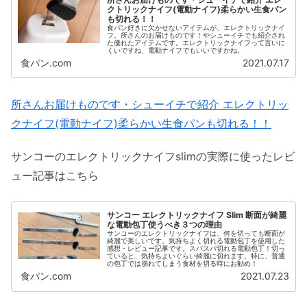
クトリックナイフ(電動ナイフ)柔らかい生食パン
も切れる！！
食パン好きに欠かせないアイテムが、エレクトリックナイ
フ。所さんのお届けものです！やシューイチでも紹介され
た優れたアイテムです。エレクトリックナイフって言いに
くいですね、電動ナイフでもいいですかね。
食パン.com
2021.07.17
所さんお届けものです・シューイチで紹介 エレクトリッ
クナイフ(電動ナイフ)柔らかい生食パンも切れる！！
サンコーのエレクトリックナイフslimの実際に使ったレビ
ュー記事はこちら
サンコー エレクトリックナイフ Slim 断面が綺麗
な電動包丁使うべき３つの理由
サンコーのエレクトリックナイフは、何を切っても断面が
綺麗で美しいです。気持ちよく切れる電動包丁を使用した
感想・レビュー記事です。スパスパ切れる電動包丁！切っ
ていると、気持ちよいぐらい綺麗に切れます。特に、普通
の包丁では崩れてしまう食材を切る時にお勧め！
食パン.com
2021.07.23