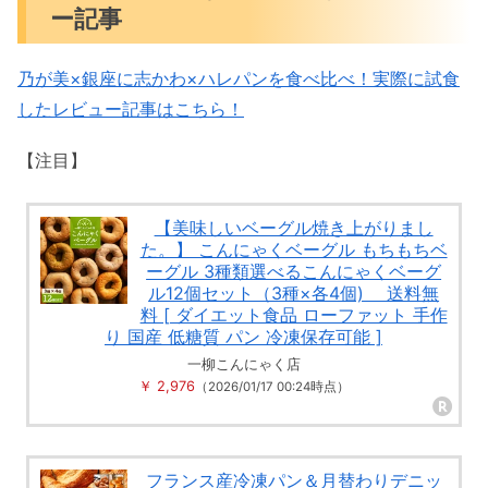
ー記事
乃が美×銀座に志かわ×ハレパンを食べ比べ！実際に試食
したレビュー記事はこちら！
【注目】
【美味しいベーグル焼き上がりまし
た。】 こんにゃくベーグル もちもちベ
ーグル 3種類選べるこんにゃくベーグ
ル12個セット（3種×各4個) 送料無
料 [ ダイエット食品 ローファット 手作
り 国産 低糖質 パン 冷凍保存可能 ]
一柳こんにゃく店
￥ 2,976
（2026/01/17 00:24時点）
フランス産冷凍パン＆月替わりデニッ