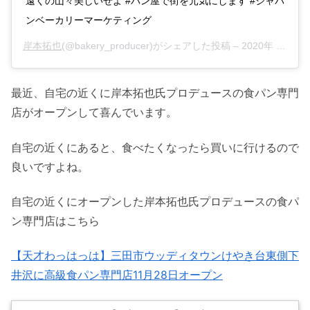
遠くの山々美しいぜよ #パン屋で街を元気にします #ジャパ
ンベーカリーマーケティング
岸本拓也
(@bakery_producer)がシェアした投稿 –
2020年 3月月8日午後10時23分PDT
最近、自宅の近くに岸本拓也氏プロデュースの食パン専門
店がオープンして喜んでいます。
自宅の近くにあると、食べたくなったら買いに行けるので
良いですよね。
自宅の近くにオープンした岸本拓也氏プロデュースの食パ
ン専門店はこちら
【天才わっはっは】三田市ウッディタウンけやき台東側下
井沢に高級食パン専門店11月28日オープン