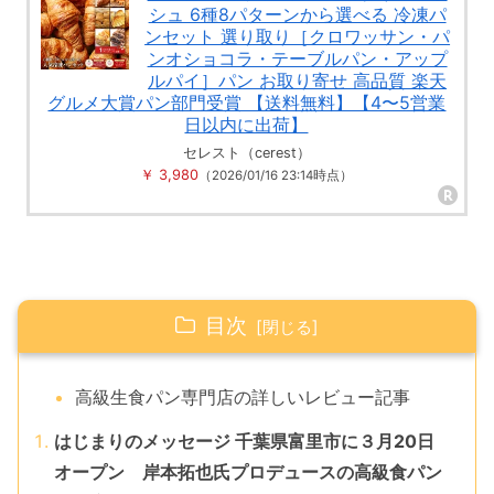
シュ 6種8パターンから選べる 冷凍パ
ンセット 選り取り［クロワッサン・パ
ンオショコラ・テーブルパン・アップ
ルパイ］パン お取り寄せ 高品質 楽天
グルメ大賞パン部門受賞 【送料無料】【4〜5営業
日以内に出荷】
セレスト（cerest）
￥ 3,980
（2026/01/16 23:14時点）
目次
高級生食パン専門店の詳しいレビュー記事
はじまりのメッセージ 千葉県富里市に３月20日
オープン 岸本拓也氏プロデュースの高級食パン