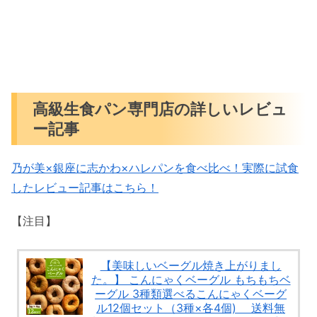
高級生食パン専門店の詳しいレビュ
ー記事
乃が美×銀座に志かわ×ハレパンを食べ比べ！実際に試食
したレビュー記事はこちら！
【注目】
【美味しいベーグル焼き上がりまし
た。】 こんにゃくベーグル もちもちベ
ーグル 3種類選べるこんにゃくベーグ
ル12個セット（3種×各4個) 送料無