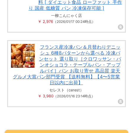
料 [ ダイエット食品 ローファット 手作
り 国産 低糖質 パン 冷凍保存可能 ]
一柳こんにゃく店
￥ 2,976
（2026/01/17 00:24時点）
フランス産冷凍パン＆月替わりデニッ
シュ 6種8パターンから選べる 冷凍パ
ンセット 選り取り［クロワッサン・パ
ンオショコラ・テーブルパン・アップ
ルパイ］パン お取り寄せ 高品質 楽天
グルメ大賞パン部門受賞 【送料無料】【4〜5営業
日以内に出荷】
セレスト（cerest）
￥ 3,980
（2026/01/16 23:14時点）