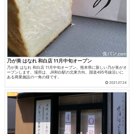
乃が美 はなれ 和白店 11月中旬オープン
乃が美 はなれ 和白店 11月中旬オープン。熊本県に新しい乃が美がオ
ープンします。場所は、JR和白駅の北東方向。国道495号線沿いに
ある商業施設の一角の様です。
2021.07.24
乃が美