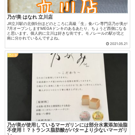
乃が美 はなれ 立川店
JR立川駅の北側5分ほどのところに高級「生」食パン専門店乃が美が
7月オープンしますMEGAドンキのあるあたり、ちょうど西側になる
と思います。個人的に立川は好きな街です。モノレールの駅が北と
南に分かれているんですよね。
2021.05.21
乃が美
乃が美が使用しているマーガリンには部分水素添加油脂
不使用！？トランス脂肪酸がバターより少ないマーガリ
ン