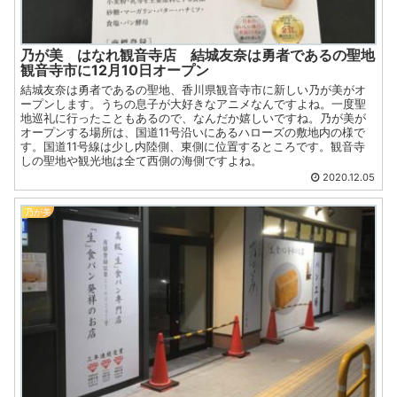
乃が美 はなれ観音寺店 結城友奈は勇者であるの聖地
観音寺市に12月10日オープン
結城友奈は勇者であるの聖地、香川県観音寺市に新しい乃が美がオ
ープンします。うちの息子が大好きなアニメなんですよね。一度聖
地巡礼に行ったこともあるので、なんだか嬉しいですね。乃が美が
オープンする場所は、国道11号沿いにあるハローズの敷地内の様で
す。国道11号線は少し内陸側、東側に位置するところです。観音寺
しの聖地や観光地は全て西側の海側ですよね。
2020.12.05
乃が美