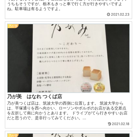
うちもそうですが、栃木もきっと車で行く方が行きやすいですよ
ね。駐車場は有るようですよ。
2021.02.23
乃が美
乃が美 はなれ つくば店
乃が美つくば店は、筑波大学の西側に位置します。 筑波大学から
は、平塚通りを西へ向かい、ローソンやボルボのお店がある交差点
を左折して南に向かうとあります。 ドライブがてら行きやすいお店
だと思うので、是非行ってみてください。...
2021.02.18
乃が美