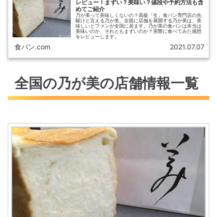
レビュー！まずい？美味い？値段や予約方法も含
めてご紹介
乃が美って美味しくないの？高級「生」食パン専門店の先
駆けと言える乃が美。全国に店舗を展開する乃が美は、美
味しいとファンが全国に居ます。乃が美の食パンは本当は
美味いのか、それともまずいのか？実際に食べてみた感想
をレビューします。
食パン.com
2021.07.07
全国の乃が美の店舗情報一覧
乃が美