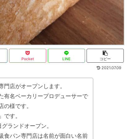
Pocket
LINE
コピー
2021.07.09
専門店がオープンします。
た有名ベーカリープロデューサーで
店の様です。
」です。
日グランドオープン。
級食パン専門店は名前が面白い名前