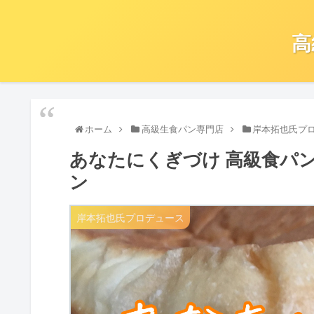
高
ホーム
高級生食パン専門店
岸本拓也氏プ
あなたにくぎづけ 高級食パン
ン
岸本拓也氏プロデュース