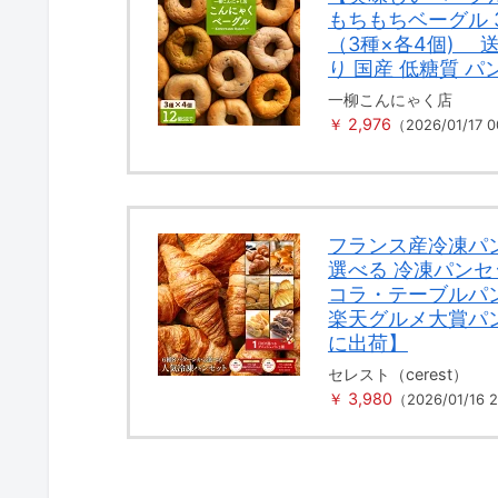
もちもちベーグル 
（3種×各4個) 
り 国産 低糖質 パ
一柳こんにゃく店
￥ 2,976
（2026/01/17
フランス産冷凍パ
選べる 冷凍パン
コラ・テーブルパ
楽天グルメ大賞パ
に出荷】
セレスト（cerest）
￥ 3,980
（2026/01/16